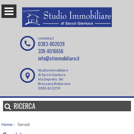
contattaci
0383-802029
339-8016656
info@stimmobiliare.it
Studio immobiliare
di Saccò Gianluca
Via Depretis, 86
Bressana Bottarone
0383-811259
RICERCA
Home
›
Servizi