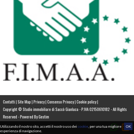
Contatti
|
Site Map
|
Privacy
|
Consenso Privacy
|
Cookie policy
|
Copyright © Studio immobiliare di Saccò Gianluca - P.IVA 02150610182 - All Rights
Reserved - Powered By
Gestim
Utilizzando il nostro sito, accetti il nostro uso dei
cookie
, per una tua migliore
OK
esperienza di navigazione.