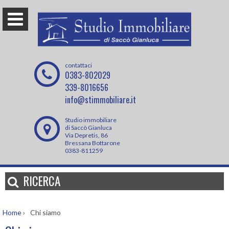
contattaci
0383-802029
339-8016656
info@stimmobiliare.it
Studio immobiliare
di Saccò Gianluca
Via Depretis, 86
Bressana Bottarone
0383-811259
RICERCA
Home
›
Chi siamo