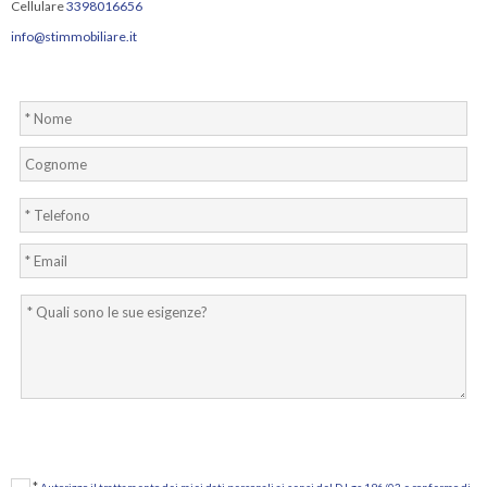
Cellulare
3398016656
info@stimmobiliare.it
*
Autorizzo il trattamento dei miei dati personali ai sensi del D.Lgs 196/03 e confermo di