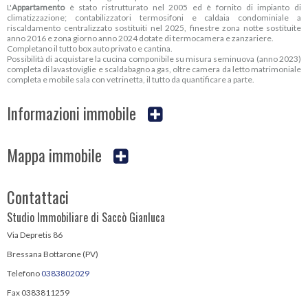
L'
Appartamento
è stato ristrutturato nel 2005 ed è fornito di impianto di
climatizzazione; contabilizzatori termosifoni e caldaia condominiale a
riscaldamento centralizzato sostituiti nel 2025, finestre zona notte sostituite
anno 2016 e zona giorno anno 2024 dotate di termocamera e zanzariere.
Completano il tutto box auto privato e cantina.
Possibilità di acquistare la cucina componibile su misura seminuova (anno 2023)
completa di lavastoviglie e scaldabagno a gas, oltre camera da letto matrimoniale
completa e mobile sala con vetrinetta, il tutto da quantificare a parte.
Informazioni immobile
Mappa immobile
Contattaci
Studio Immobiliare di Saccò Gianluca
Via Depretis 86
Bressana Bottarone (PV)
Telefono
0383802029
Fax 0383811259