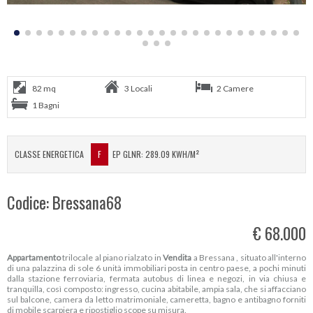
82 mq
3 Locali
2 Camere
1 Bagni
CLASSE ENERGETICA
F
EP GLNR: 289.09 KWH/M²
Codice: Bressana68
€ 68.000
Appartamento
trilocale al piano rialzato in
Vendita
a Bressana , situato all'interno
di una palazzina di sole 6 unità immobiliari posta in centro paese, a pochi minuti
dalla stazione ferroviaria, fermata autobus di linea e negozi, in via chiusa e
tranquilla, così composto: ingresso, cucina abitabile, ampia sala, che si affacciano
sul balcone, camera da letto matrimoniale, cameretta, bagno e antibagno forniti
di mobile scarpiera e ripostiglio scope su misura.