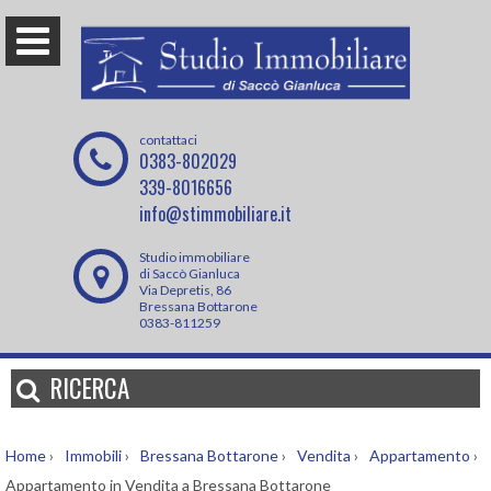
contattaci
0383-802029
339-8016656
info@stimmobiliare.it
Studio immobiliare
di Saccò Gianluca
Via Depretis, 86
Bressana Bottarone
0383-811259
RICERCA
Home
›
Immobili
›
Bressana Bottarone
›
Vendita
›
Appartamento
›
Appartamento in Vendita a Bressana Bottarone