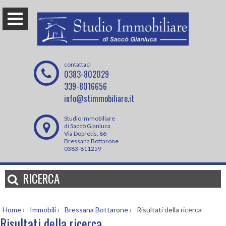
contattaci
0383-802029
339-8016656
info@stimmobiliare.it
Studio immobiliare
di Saccò Gianluca
Via Depretis, 86
Bressana Bottarone
0383-811259
RICERCA
Home
›
Immobili
›
Bressana Bottarone
›
Risultati della ricerca
Risultati della ricerca