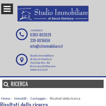
contattaci
0383-802029
339-8016656
info@stimmobiliare.it
Studio immobiliare
di Saccò Gianluca
Via Depretis, 86
Bressana Bottarone
0383-811259
RICERCA
Home
›
Immobili
›
Casteggio
›
Risultati della ricerca
Risultati della ricerca