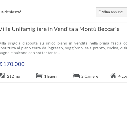
ua richiesta!
Ordina annunci
Villa Unifamigliare in Vendita a Montù Beccaria
Villa singola disposta su unico piano in vendita nella prima fascia co
costituita al piano terra da ingresso, soggiorno, sala pranzo, cucina, d
bagno e balcone con sottostante...
€ 170.000
212 mq
1 Bagni
2 Camere
4 Loc