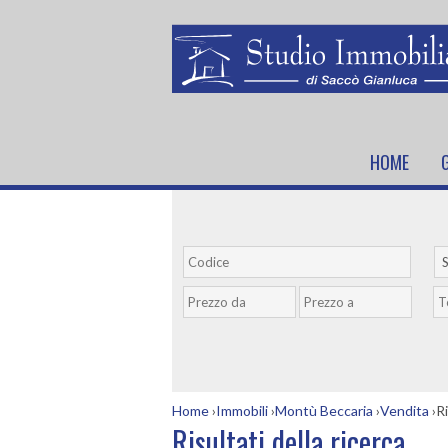
HOME
G
S
Home
›
Immobili
›
Montù Beccaria
›
Vendita
›
Ri
Risultati della ricerca