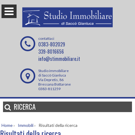
contattaci
0383-802029
339-8016656
info@stimmobiliare.it
Studio immobiliare
di Saccò Gianluca
Via Depretis, 86
Bressana Bottarone
0383-811259
RICERCA
Home
›
Immobili
›
Risultati della ricerca
Risultati della ricerca