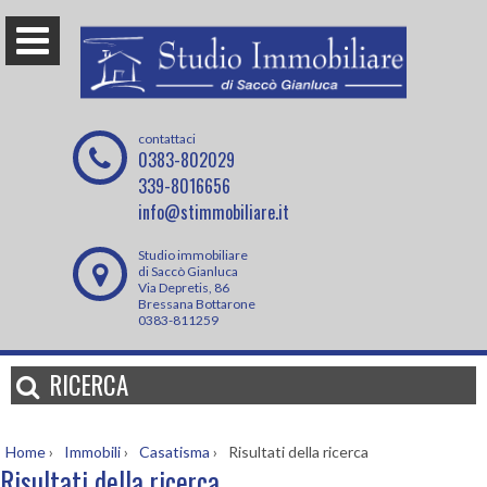
contattaci
0383-802029
339-8016656
info@stimmobiliare.it
Studio immobiliare
di Saccò Gianluca
Via Depretis, 86
Bressana Bottarone
0383-811259
RICERCA
Home
›
Immobili
›
Casatisma
›
Risultati della ricerca
Risultati della ricerca