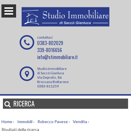
contattaci
0383-802029
339-8016656
info@stimmobiliare.it
Studio immobiliare
di Saccò Gianluca
Via Depretis, 86
Bressana Bottarone
0383-811259
RICERCA
Home
›
Immobili
›
Robecco Pavese
›
Vendita
›
Risultati della ricerca