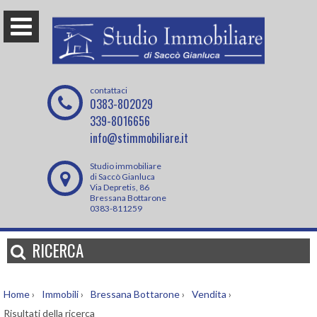
contattaci
0383-802029
339-8016656
info@stimmobiliare.it
Studio immobiliare
di Saccò Gianluca
Via Depretis, 86
Bressana Bottarone
0383-811259
RICERCA
Home
›
Immobili
›
Bressana Bottarone
›
Vendita
›
Risultati della ricerca