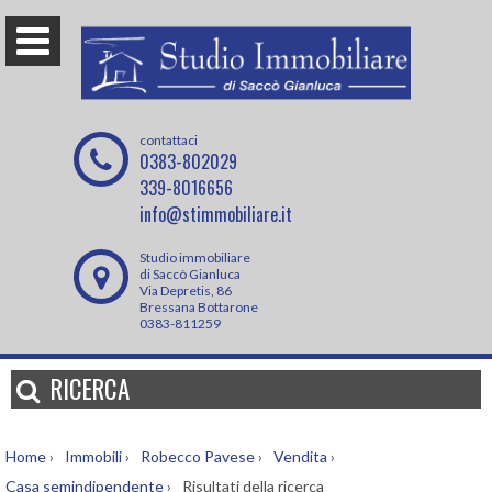
contattaci
0383-802029
339-8016656
info@stimmobiliare.it
Studio immobiliare
di Saccò Gianluca
Via Depretis, 86
Bressana Bottarone
0383-811259
RICERCA
Home
›
Immobili
›
Robecco Pavese
›
Vendita
›
Casa semindipendente
›
Risultati della ricerca