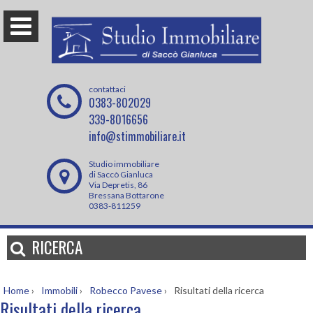
contattaci
0383-802029
339-8016656
info@stimmobiliare.it
Studio immobiliare
di Saccò Gianluca
Via Depretis, 86
Bressana Bottarone
0383-811259
RICERCA
Home
›
Immobili
›
Robecco Pavese
›
Risultati della ricerca
Risultati della ricerca