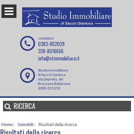
contattaci
0383-802029
339-8016656
info@stimmobiliare.it
Studio immobiliare
di Saccò Gianluca
Via Depretis, 86
Bressana Bottarone
0383-811259
RICERCA
Home
›
Immobili
›
Risultati della ricerca
Risultati della ricerca